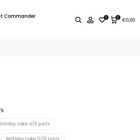
t Commander
0
0
€0,00
TS
Birthday cake 4/6 parts
Birthday cake 12/15 parts